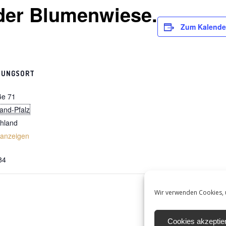
 der Blumenwiese.
Zum Kalende
TUNGSORT
ße 71
and-Pfalz
hland
 anzeigen
84
Wir verwenden Cookies, 
Cookies akzeptie