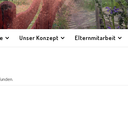
te
Unser Konzept
Elternmitarbeit
funden.